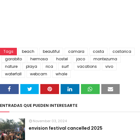
Tags
beach
beautiful
camara
costa
costarica
garabito
hermosa
hostel
jaco
montezuma
nature
playa
rica
surf
vacations
vivo
waterfall
webcam
whale
ENTRADAS QUE PUEDEN INTERESARTE
November 03, 2024
envision festival cancelled 2025