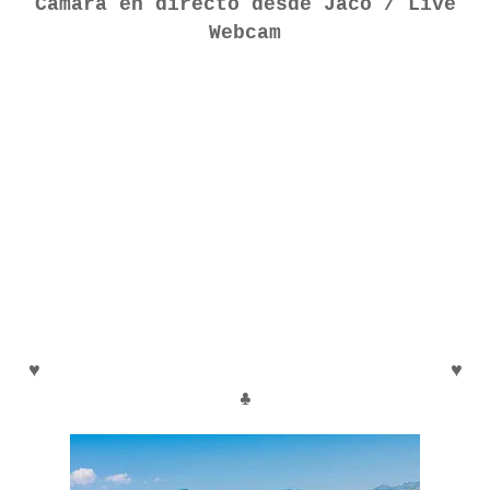
Cámara en directo desde Jaco / Live
Webcam
♥
♥
♣