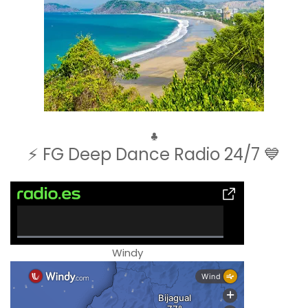
♣
⚡ FG Deep Dance Radio 24/7 💙
0
Windy
%
C
o
m