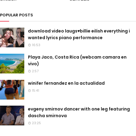
POPULAR POSTS
download video laugs♥billie eilish everything i
wanted lyrics piano performance
16:53
Playa Jaco, Costa Rica (webcam camara en
vivo)
2:57
winifer fernandez en la actualidad
15:41
evgeny smirnov dancer with one leg featuring
dascha smirnova
23:25